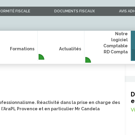
ORMITÉ FISCALE
DOCUMENTS FISCAUX
AVIS AD
Notre
logiciel
Comptable
Formations
Actualités
RD Compta
D
e
rofessionnalisme. Réactivité dans la prise en charge des
e l’AraPL Provence et en particulier Mr Candela
V