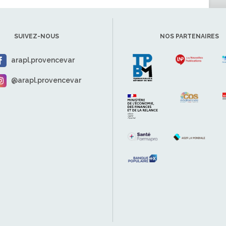
SUIVEZ-NOUS
NOS PARTENAIRES
arapl.provencevar
@arapl.provencevar