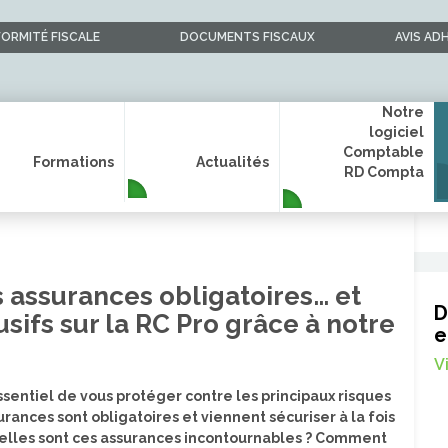
ORMITÉ FISCALE
DOCUMENTS FISCAUX
AVIS AD
Notre
logiciel
Comptable
Formations
Actualités
RD Compta
s assurances obligatoires… et
D
sifs sur la RC Pro grâce à notre
e
V
essentiel de vous protéger contre les principaux risques
surances sont obligatoires et viennent sécuriser à la fois
Quelles sont ces assurances incontournables ? Comment