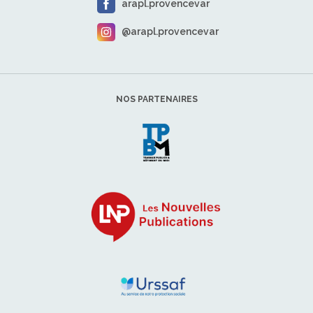
arapl.provencevar
@arapl.provencevar
NOS PARTENAIRES