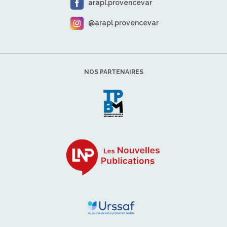
arapl.provencevar
@arapl.provencevar
NOS PARTENAIRES