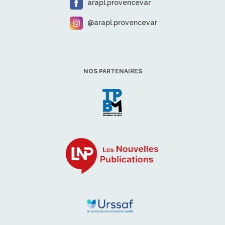
arapl.provencevar
@arapl.provencevar
NOS PARTENAIRES