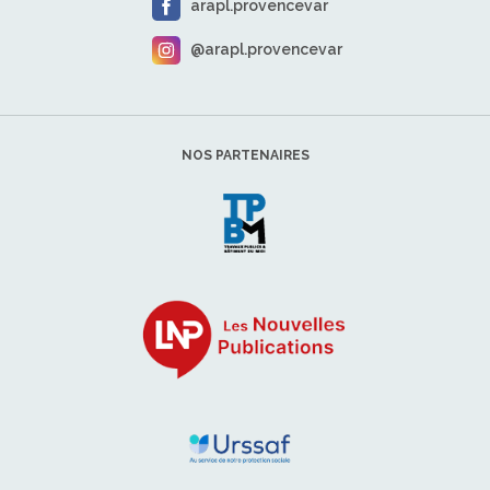
arapl.provencevar
@arapl.provencevar
NOS PARTENAIRES