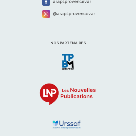
arapl.provencevar
@arapl.provencevar
NOS PARTENAIRES