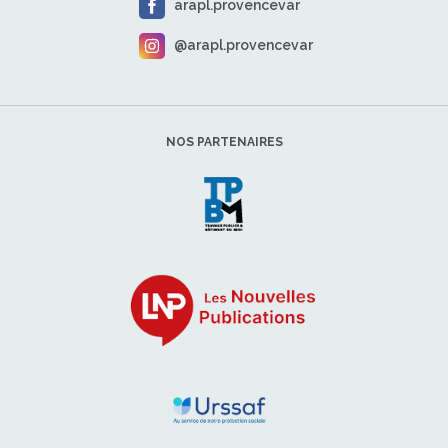
arapl.provencevar
@arapl.provencevar
NOS PARTENAIRES