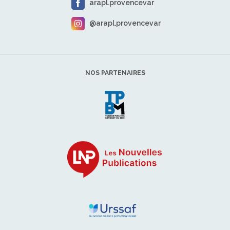
arapl.provencevar
@arapl.provencevar
NOS PARTENAIRES