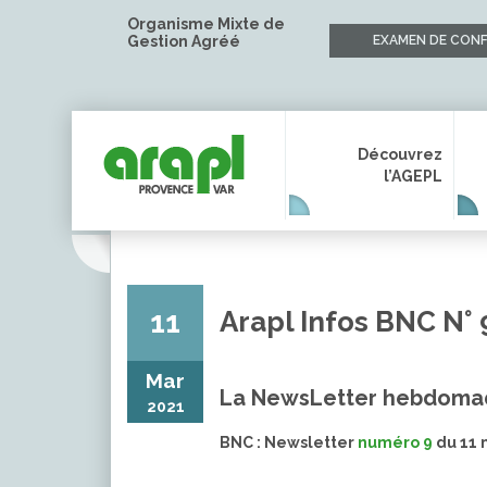
Organisme Mixte de
Gestion Agréé
EXAMEN DE CONF
Découvrez
l’AGEPL
11
Arapl Infos BNC N° 
Mar
La NewsLetter hebdomad
2021
BNC : Newsletter
numéro 9
du 11 