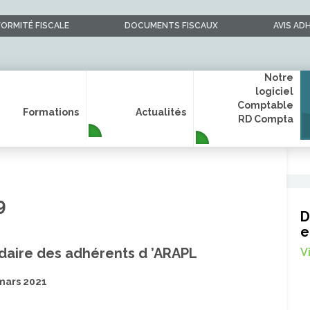
ORMITÉ FISCALE
DOCUMENTS FISCAUX
AVIS AD
Notre
logiciel
Comptable
Formations
Actualités
RD Compta
9
D
e
aire des adhérents d ’ARAPL
V
mars 2021