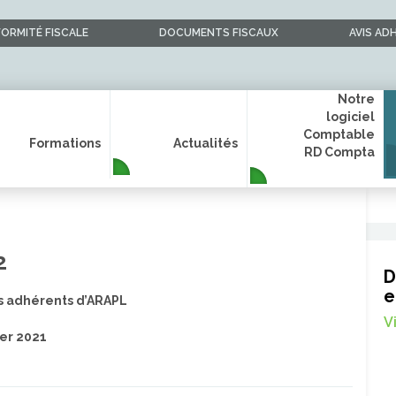
ORMITÉ FISCALE
DOCUMENTS FISCAUX
AVIS AD
Notre
logiciel
Comptable
Formations
Actualités
RD Compta
2
D
e
 adhérents d’ARAPL
V
ier 2021