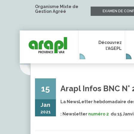
Organisme Mixte de
Gestion Agréé
EXAMEN DE CONF
Découvrez
l’AGEPL
15
Arapl Infos BNC N° 
La NewsLetter hebdomadaire des
Jan
2021
: Newsletter
numéro 2
du 15 Janv