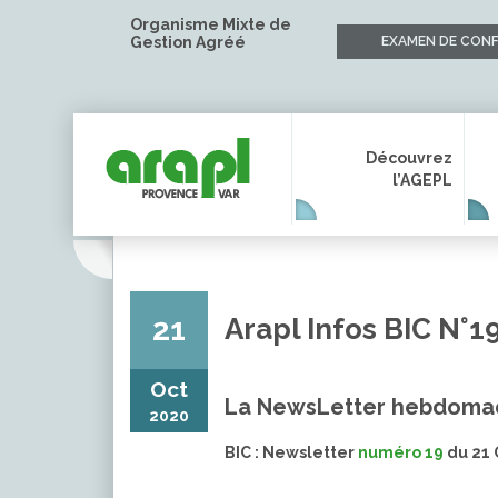
Organisme Mixte de
Gestion Agréé
EXAMEN DE CONF
Découvrez
l’AGEPL
21
Arapl Infos BIC N°1
Oct
La NewsLetter hebdomad
2020
BIC : Newsletter
numéro 19
du 21 