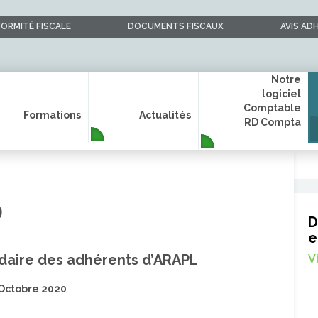
ORMITÉ FISCALE
DOCUMENTS FISCAUX
AVIS AD
Notre
logiciel
Comptable
Formations
Actualités
RD Compta
9
D
e
aire des adhérents d’ARAPL
V
Octobre 2020