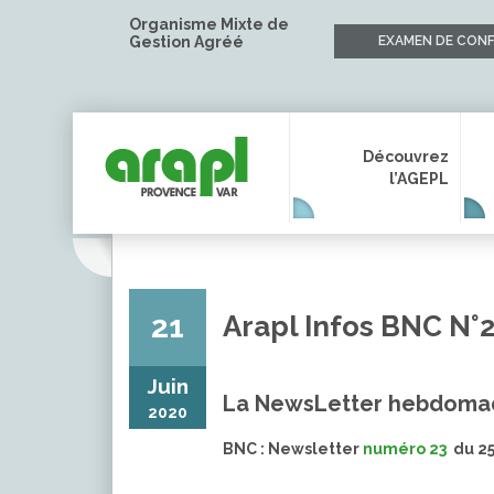
Organisme Mixte de
Gestion Agréé
EXAMEN DE CONF
Découvrez
l’AGEPL
21
Arapl Infos BNC N°
Juin
La NewsLetter hebdomad
2020
BNC : Newsletter
numéro 23
du 25