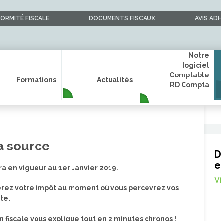
ORMITÉ FISCALE
DOCUMENTS FISCAUX
AVIS AD
Notre
logiciel
Comptable
Formations
Actualités
RD Compta
a source
D
e
a en vigueur au 1er Janvier 2019.
V
erez votre impôt au moment où vous percevrez vos
te.
on fiscale vous explique tout en 2 minutes chronos !