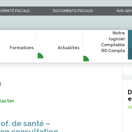
ORMITÉ FISCALE
DOCUMENTS FISCAUX
AVIS AD
Notre
logiciel
Comptable
Formations
Actualités
RD Compta
9
D
e
tacter
.
V
rof. de santé –
ion consultation